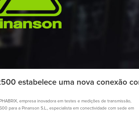
x500 estabelece uma nova conexão c
 PHABRIX, empresa inovadora em testes e medições de transmissão,
00 para a Pinanson S.L., especialista em conectividade com sede em