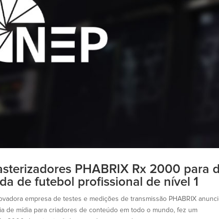
asterizadores PHABRIX Rx 2000 para 
 de futebol profissional de nível 1
inovadora empresa de testes e medições de transmissão PHABRIX anunc
gia de mídia para criadores de conteúdo em todo o mundo, fez um