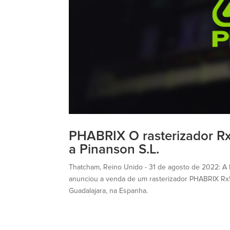
PHABRIX O rasterizador R
a Pinanson S.L.
Thatcham, Reino Unido - 31 de agosto de 2022: A
anunciou a venda de um rasterizador PHABRIX Rx5
Guadalajara, na Espanha.