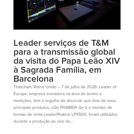
Leader serviços de T&M
para a transmissão global
da visita do Papa Leão XIV
à Sagrada Família, em
Barcelona
Thatcham, Reino Unido – 7 de julho de 2026: Leader of
Europe, empresa inovadora na área de testes e
medições, tem o orgulho de anunciar que dois de seus
principais produtos, oQx PHABRIX Qx e o monitor de
formas de onda LeaderPhabrix LPX500, foram utilizados
durante a produção ao vivo do...