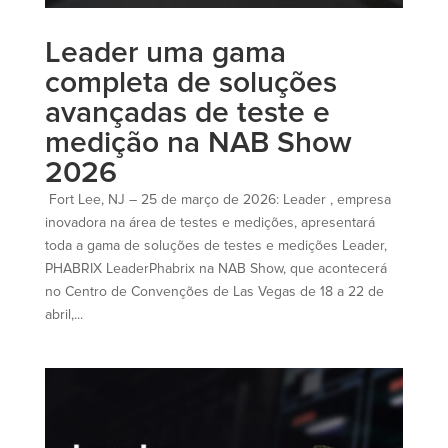
Leader uma gama
completa de soluções
avançadas de teste e
medição na NAB Show
2026
Fort Lee, NJ – 25 de março de 2026: Leader , empresa
inovadora na área de testes e medições, apresentará
toda a gama de soluções de testes e medições Leader,
PHABRIX LeaderPhabrix na NAB Show, que acontecerá
no Centro de Convenções de Las Vegas de 18 a 22 de
abril,...