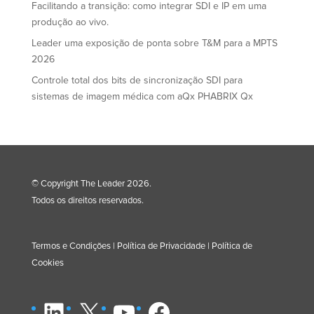
Facilitando a transição: como integrar SDI e IP em uma
produção ao vivo.
Leader uma exposição de ponta sobre T&M para a MPTS
2026
Controle total dos bits de sincronização SDI para
sistemas de imagem médica com aQx PHABRIX Qx
© Copyright The Leader 2026.
Todos os direitos reservados.
Termos e Condições
|
Política de Privacidade
|
Política de
Cookies
LinkedIn
X
YouTube
Facebook