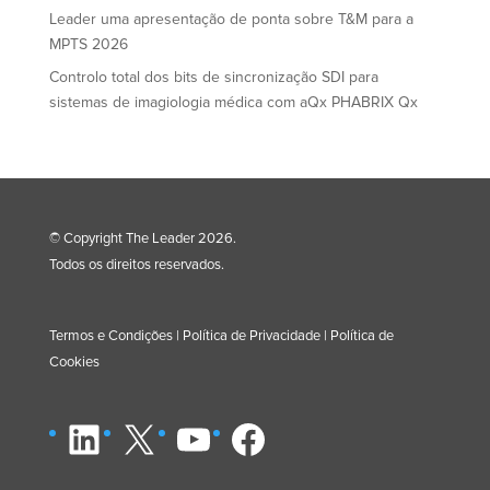
Leader uma apresentação de ponta sobre T&M para a
MPTS 2026
Controlo total dos bits de sincronização SDI para
sistemas de imagiologia médica com aQx PHABRIX Qx
© Copyright The Leader 2026.
Todos os direitos reservados.
Termos e Condições
|
Política de Privacidade
|
Política de
Cookies
LinkedIn
X
YouTube
Facebook