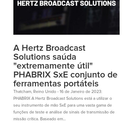
A Hertz Broadcast
Solutions saúda
"extremamente útil"
PHABRIX SxE conjunto de
ferramentas portáteis
Thatcham, Reino Unido - 16 de Janeiro de 2023:
PHABRIX A Hertz Broadcast Solutions está a utilizar o
seu instrumento de mão SxE para uma vasta gama de
funções de teste e análise de sinais de transmissão de
missão crítica. Baseado em...