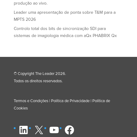
produção ao vivo.
Leader uma apresentação de ponta sobre T&M para a
MPTS 2026
Controlo total dos bits de sincronização SDI para
sistemas de imagiologia médica com aQx PHABRIX Qx
© Copyright The Leader 2026.
Todos os direitos reservados.
Termos e Condições
|
Política de Privacidade
|
Política de
Cookies
LinkedIn
X
YouTube
Facebook