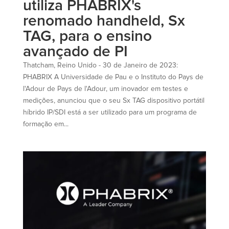
utiliza PHABRIX's
renomado handheld, Sx
TAG, para o ensino
avançado de PI
Thatcham, Reino Unido - 30 de Janeiro de 2023:
PHABRIX A Universidade de Pau e o Instituto do Pays de
l'Adour de Pays de l'Adour, um inovador em testes e
medições, anunciou que o seu Sx TAG dispositivo portátil
híbrido IP/SDI está a ser utilizado para um programa de
formação em...