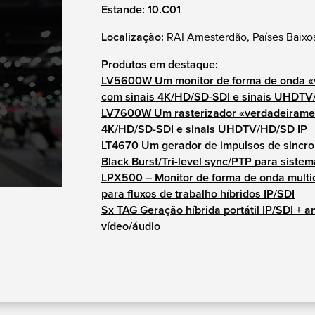
Estande: 10.C01
Localização:
RAI Amesterdão, Países Baixo
Produtos em destaque:
LV5600W Um monitor de forma de onda «v
com sinais 4K/HD/SD-SDI e sinais UHDTV
LV7600W Um rasterizador «verdadeirament
4K/HD/SD-SDI e sinais UHDTV/HD/SD IP
LT4670 Um gerador de impulsos de sincron
Black Burst/Tri-level sync/PTP para sistem
LPX500 – Monitor de forma de onda multi
para fluxos de trabalho híbridos IP/SDI
Sx TAG Geração híbrida portátil IP/SDI + a
vídeo/áudio