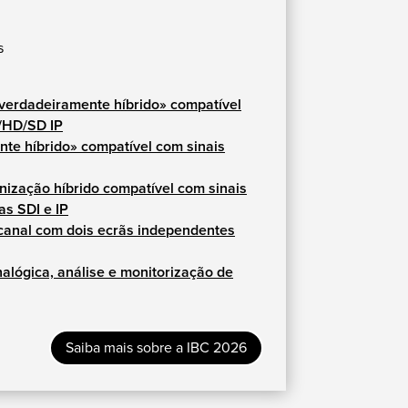
s
erdadeiramente híbrido» compatível
/HD/SD IP
e híbrido» compatível com sinais
ização híbrido compatível com sinais
as SDI e IP
canal com dois ecrãs independentes
nalógica, análise e monitorização de
Saiba mais sobre a IBC 2026