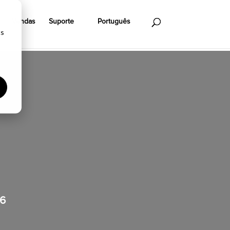
Vendas
Suporte
Português
cs
26