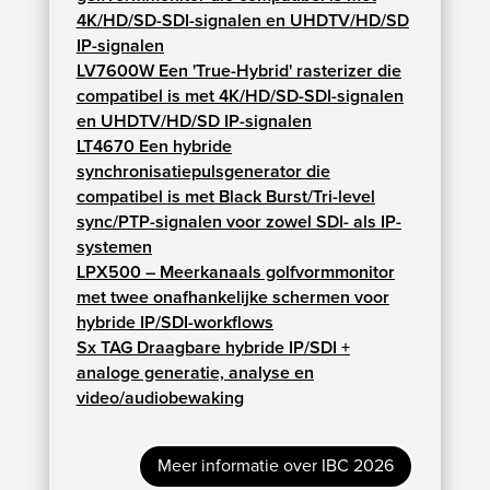
4K/HD/SD-SDI-signalen en UHDTV/HD/SD
IP-signalen
LV7600W Een 'True-Hybrid' rasterizer die
compatibel is met 4K/HD/SD-SDI-signalen
en UHDTV/HD/SD IP-signalen
LT4670 Een hybride
synchronisatiepulsgenerator die
compatibel is met Black Burst/Tri-level
sync/PTP-signalen voor zowel SDI- als IP-
systemen
LPX500 – Meerkanaals golfvormmonitor
met twee onafhankelijke schermen voor
hybride IP/SDI-workflows
Sx TAG Draagbare hybride IP/SDI +
analoge generatie, analyse en
video/audiobewaking
Meer informatie over IBC 2026