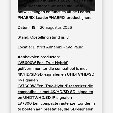
tot en met 20 augustus 2026 in São Paulo.
Daar presenteren we onze nieuwste
ontwikkelingen en functies uit de Leader,
PHABRIX LeaderPHABRIX-productlijnen.
Datum: 18
– 20 augustus 2026
Stand: Opstelling stand nr. 3
Locatie:
District Anhembi • São Paulo
Aanbevolen producten:
LV5600W Een ‘True-Hybrid’
golfvormmonitor die compatibel is met
4K/HD/SD-SDI-signalen en UHDTV/HD/SD
IP-signalen
LV7600W Een ‘True-Hybrid’ rasterizer die
compatibel is met 4K/HD/SD-SDI-signalen
en UHDTV/HD/SD IP-signalen
LV7300 Een compacte rasterizer zonder in
te boeten aan prestaties, die SDI-signalen