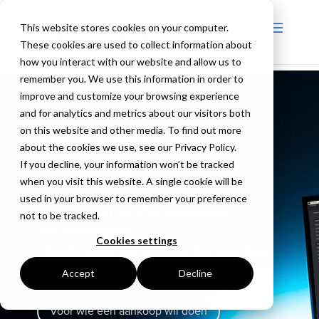
This website stores cookies on your computer.
These cookies are used to collect information about
how you interact with our website and allow us to
remember you. We use this information in order to
improve and customize your browsing experience
and for analytics and metrics about our visitors both
on this website and other media. To find out more
REALMIXA
about the cookies we use, see our Privacy Policy.
If you decline, your information won’t be tracked
リアルミクサ
when you visit this website. A single cookie will be
used in your browser to remember your preference
Live-action en CG naadloos
not to be tracked.
samenvoegen
Cookies settings
“Tools voor de productie van live-
action- en CG-beelden”
Accept
Decline
Voor wie een aankoop wil doen