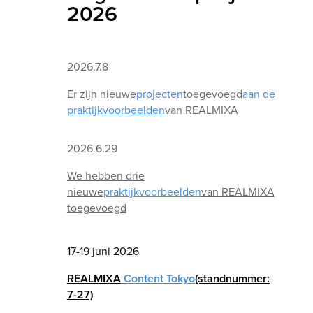
2026
2026.7.8
Er zijn nieuwe
projecten
toegevoegd
aan de
praktijkvoorbeelden
van REALMIXA
2026.6.29
We hebben drie
nieuwe
praktijkvoorbeelden
van REALMIXA
toegevoegd
17-19 juni 2026
REALMIXA
Content Tokyo
(standnummer:
7-27)