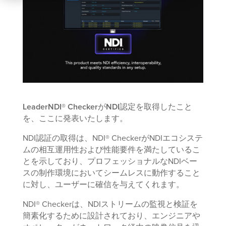
LeaderNDI® CheckerがNDI認定を取得したこと
を、ここに発表いたします。
NDI認証の取得は、NDI® CheckerがNDIエコシステ
ムの相互運用性および性能要件を満たしているこ
とを示しており、プロフェッショナルなNDIベー
スの制作環境においてシームレスに動作すること
に対し、ユーザーに確信を与えてくれます。
NDI® Checkerは、NDIストリームの監視と検証を
簡素化するために設計されており、エンジニアや