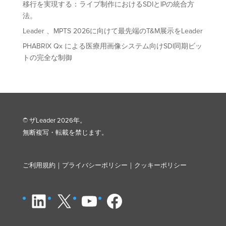
移行を実現する：ライブ制作におけるSDIとIPの統合方
法。
Leader 、MPTS 2026に向けて最先端のT&M展示をLeader
PHABRIX Qx による医療用画像システム向けSDI同期ビッ
トの完全な制御
© ザLeader 2026年。
無断複写・転載を禁じます。
ご利用
規約｜
プライバシーポリシー
｜
クッキーポリシー
LinkedIn
X
ユーチューブ
フェイスブック