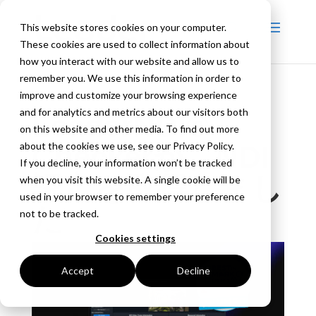
This website stores cookies on your computer.
These cookies are used to collect information about
how you interact with our website and allow us to
remember you. We use this information in order to
improve and customize your browsing experience
and for analytics and metrics about our visitors both
LeaderNDI®
on this website and other media. To find out more
about the cookies we use, see our Privacy Policy.
Checkerが、NDI
If you decline, your information won’t be tracked
認定を取得しまし
when you visit this website. A single cookie will be
used in your browser to remember your preference
た
not to be tracked.
Cookies settings
Accept
Decline