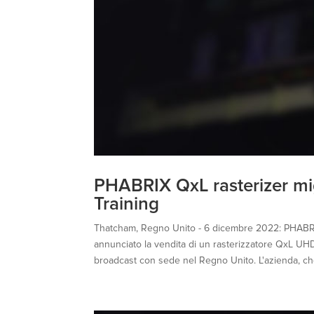
PHABRIX QxL rasterizer mig
Training
Thatcham, Regno Unito - 6 dicembre 2022: PHABRIX
annunciato la vendita di un rasterizzatore QxL UHD
broadcast con sede nel Regno Unito. L'azienda, che 