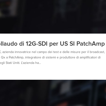
llaudo di 12G-SDI per US SI PatchAmp
azienda innovatrice nel campo dei test e delle misure per il broadcast,
 Qx a PatchAmp, integratore di sistemi e produttore di amplificatori di
i Stati Uniti. L'azienda ha...