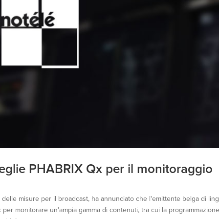
ceglie PHABRIX Qx per il monitoraggio
delle misure per il broadcast, ha annunciato che l'emittente belga di lin
x per monitorare un'ampia gamma di contenuti, tra cui la programmazion