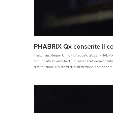
PHABRIX Qx consente il co
Thatcham, Regno Unito - 31 agosto 2022: PHABRIX, 
annunciato la vendita di un rasterizzatore avanzato
distribuzione e sistemi di distribuzione con sede negl