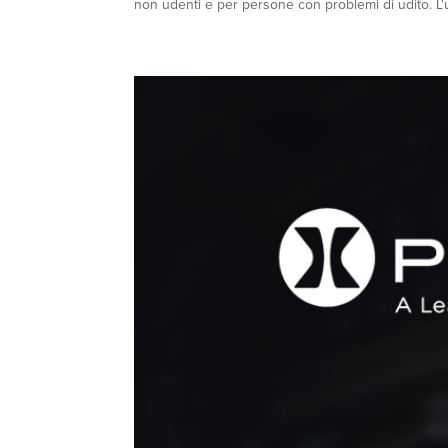
non udenti e per persone con problemi di udito. L'un