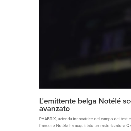
L'emittente belga Notélé s
avanzato
PHABRIX, azienda innovatrice nel campo dei test e 
francese Notélé ha acquistato un rasterizzatore Q