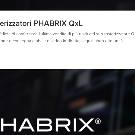
asterizzatori PHABRIX QxL
eta di confermare l'ultima vendita di più unità del suo rasterizzatore Q
zione e consegna globale di video in diretta, acquistando otto unità