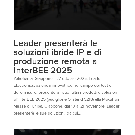
Leader presenterà le
soluzioni ibride IP e di
produzione remota a
InterBEE 2025
Yokohama, Giappone - 27 ottobre 2025: Leader
Electronics, azienda innovatrice nel campo dei test e
delle misure, presenterà i suoi ultimi prodotti e soluzioni
all'InterBEE 2025 (padiglione 5, stand 5218) alla Makuhari
Messe di Chiba, Giappone, dal 19 al 21 novembre. Leader
presenterà le sue soluzioni, tra cui...