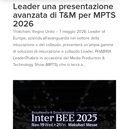
Leader una presentazione
avanzata di T&M per MPTS
2026
Thatcham, Regno Unito – 7 maggio 2026: Leader of
Europe, azienda all’avanguardia nel settore della
misurazione e del collaudo, presenterà un’ampia gamma
di soluzioni di misurazione e collaudo Leader, PHABRIX
LeaderPhabrix in occasione del Media Production &
Technology Show (MPTS), che si terrà a...