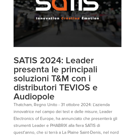
SATIS 2024: Leader
presenta le principali
soluzioni T&M con i
distributori TEVIOS e
Audiopole
Thatcham, Regno Unito - 31 ottobre 2024: L'azienda
innovatrice nel campo dei test e delle misure, Leader
Electronics of Europe, ha annunciato che presenterà gli
strumenti Leader e PHABRIX alla fiera SATIS di
quest'anno, che si terrà a La Plaine Saint-Denis, nel nord