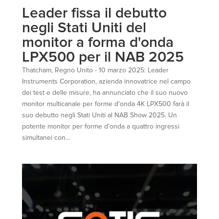
Leader fissa il debutto
negli Stati Uniti del
monitor a forma d'onda
LPX500 per il NAB 2025
Thatcham, Regno Unito - 10 marzo 2025: Leader
Instruments Corporation, azienda innovatrice nel campo
dei test e delle misure, ha annunciato che il suo nuovo
monitor multicanale per forme d'onda 4K LPX500 farà il
suo debutto negli Stati Uniti al NAB Show 2025. Un
potente monitor per forme d'onda a quattro ingressi
simultanei con...