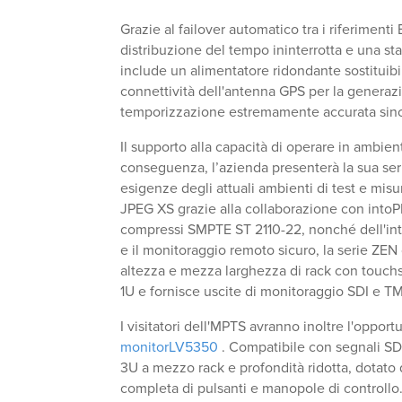
Grazie al failover automatico tra i riferimenti
distribuzione del tempo ininterrotta e una sta
include un alimentatore ridondante sostituibi
connettività dell'antenna GPS per la generaz
temporizzazione estremamente accurata sincr
Il supporto alla capacità di operare in ambien
conseguenza, l’azienda presenterà la sua se
esigenze degli attuali ambienti di test e misu
JPEG XS grazie alla collaborazione con intoPIX
compressi SMPTE ST 2110-22, nonché dell'int
e il monitoraggio remoto sicuro, la serie ZE
altezza e mezza larghezza di rack con touchsc
1U e fornisce uscite di monitoraggio SDI e T
I visitatori dell'MPTS avranno inoltre l'opportu
monitorLV5350
. Compatibile con segnali SDI
3U a mezzo rack e profondità ridotta, dotato d
completa di pulsanti e manopole di controllo