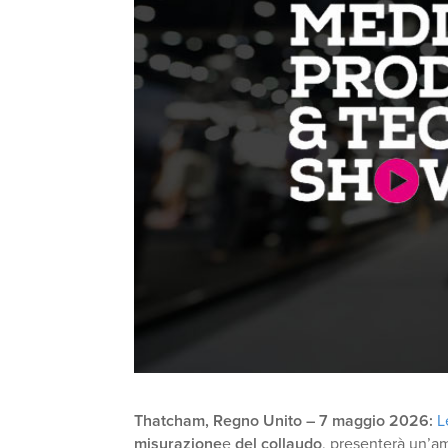
Thatcham, Regno Unito – 7 maggio 2026:
L
misurazione
e
del collaudo
, presenterà un’a