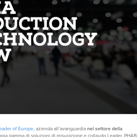
eader of Europe
, azienda all’avanguardia
nel settore della
mpia gamma di soluzioni di misurazione e collaudo Leader, PHA