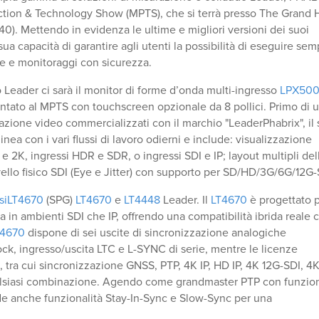
tion & Technology Show (MPTS), che si terrà presso The Grand H
40). Mettendo in evidenza le ultime e migliori versioni dei suoi
sua capacità di garantire agli utenti la possibilità di eseguire se
ne e monitoraggi con sicurezza.
 Leader ci sarà il monitor di forme d’onda multi-ingresso
LPX50
entato al MPTS con touchscreen opzionale da 8 pollici. Primo di 
razione video commercializzati con il marchio "LeaderPhabrix", il 
inea con i vari flussi di lavoro odierni e include: visualizzazione
 e 2K, ingressi HDR e SDR, o ingressi SDI e IP; layout multipli del
vello fisico SDI (Eye e Jitter) con supporto per SD/HD/3G/6G/12G-
ulsiLT4670
(SPG)
LT4670
e
LT4448
Leader. Il
LT4670
è progettato 
a in ambienti SDI che IP, offrendo una compatibilità ibrida reale c
T4670
dispone di sei uscite di sincronizzazione analogiche
lock, ingresso/uscita LTC e L-SYNC di serie, mentre le licenze
, tra cui sincronizzazione GNSS, PTP, 4K IP, HD IP, 4K 12G-SDI, 4
alsiasi combinazione. Agendo come grandmaster PTP con funzio
e anche funzionalità Stay-In-Sync e Slow-Sync per una
.