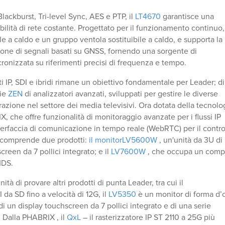
 Blackburst, Tri-level Sync, AES e PTP, il
LT4670
garantisce una
bilità di rete costante. Progettato per il funzionamento continuo,
le a caldo e un gruppo ventola sostituibile a caldo, e supporta la
ione di segnali basati su GNSS, fornendo una sorgente di
onizzata su riferimenti precisi di frequenza e tempo.
ti IP, SDI e ibridi rimane un obiettivo fondamentale per Leader; di
rie
ZEN
di analizzatori avanzati, sviluppati per gestire le diverse
razione nel settore dei media televisivi. Ora dotata della tecnolo
, che offre funzionalità di monitoraggio avanzate per i flussi IP
erfaccia di comunicazione in tempo reale (WebRTC) per il contro
N comprende due prodotti:
il monitorLV5600W
, un'unità da 3U di
reen da 7 pollici integrato; e il
LV7600W
, che occupa un comp
MDS.
nità di provare altri prodotti di punta Leader, tra cui il
 da SD fino a velocità di 12G, il
LV5350
è un monitor di forma d’
i un display touchscreen da 7 pollici integrato e di una serie
. Dalla PHABRIX , il
QxL
– il rasterizzatore IP ST 2110 a 25G più