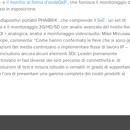
 – e
il monitor di forma d'ondaQxP
, che fornisce il monitoraggio d
ssi in esposizione.
i dispositivi portatili PHABRIX , che comprende il
SxE
, un set di
si e il monitoraggio 3G/HD/SD con analisi avanzata del livello fisi
SDI + analogica, analisi e monitoraggio video/audio. Mike Mizusa
urope, commenta: “Come hanno confermato le fiere che si sono g
azioni dei media continuano a implementare flussi di lavoro IP –
e includono ancora alcuni elementi SDI. Leader pienamente
rovano in fasi diverse del loro percorso di connettività e, di
oluzioni di test e misura robuste e versatili in grado di supportar
o l’ora di presentare una gamma completa dei nostri prodotti ai