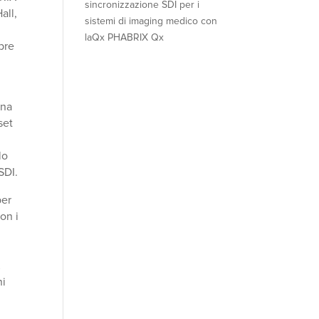
sincronizzazione SDI per i
all,
sistemi di imaging medico con
laQx PHABRIX Qx
mpre
0
una
set
lo
SDI.
per
on i
K
ni