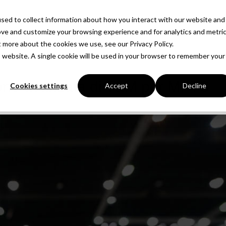
sed to collect information about how you interact with our website and
Prodotti
Soluzioni
Azienda
Approfondimenti
ove and customize your browsing experience and for analytics and metri
t more about the cookies we use, see our Privacy Policy.
is website. A single cookie will be used in your browser to remember your
one avanzata di T&M per MPTS
Cookies settings
Accept
Decline