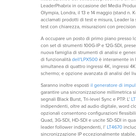
LeaderPhabrix in occasione del Media Produc
Olympia, Londra, il 13 e 14 maggio (stand n. K
acclamati prodotti di test e misura, Leader la 
test con chiarezza, misurazioni con precisio
A occupare un posto di primo piano presso lo
con set di strumenti 100G-IP e 12G-SDI, pres
nuova famiglia di strumenti di analisi e gene
di funzionalità
dell'LPX500
è interamente in l
simultanea di quattro ingressi 4K, ingressi 4K
schermo; e opzione avanzata di analisi del li
Saranno inoltre esposti
il generatore di imp
garantire una sincronizzazione millimetrica si
segnali Black Burst, Tri-level Sync e PTP. L’
L
indipendenti, oltre ad audio digitale, word c
opzionali consentono configurazioni flessibili
Quad, 3G-SDI, HD-SDI e uscite SD-SDI in qu
leader follower indipendenti, l’
LT4670
includ
sincronizzazione IP eccezionalmente stabile