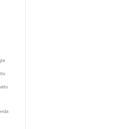
gia
llo
atto
onda