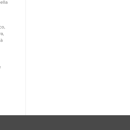
ella
co,
wa,
ià
e