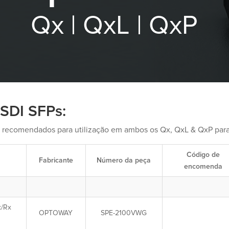
Qx | QxL | QxP
SDI SFPs:
o recomendados para utilização em ambos os Qx, QxL & QxP para
Código de
Fabricante
Número da peça
encomenda
x/Rx
OPTOWAY
SPE-2100VWG