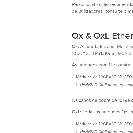
Para a localização recomendad
de utilizadores, consulte o m
Qx & QxL Ethe
Qx:
As unidades com Mezzani
10GBASE-LR (1310nm) MSA SF
As unidades com Mezzanine ID
Módulos de 10GBASE-SR (850nm
PHABRIX Código de encome
Os cabos de cobre de 10GBAS
QxL:
Todas as unidades QxL s
Módulos de 10GBASE-SR (850nm
PHABRIX Código de encome