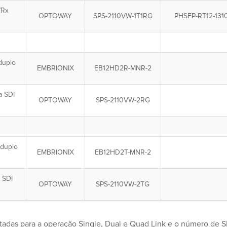
/Rx
OPTOWAY
SPS-2110VW-1T1RG
PHSFP-RT12-131
duplo
EMBRIONIX
EB12HD2R-MNR-2
a SDI
OPTOWAY
SPS-2110VW-2RG
duplo
EMBRIONIX
EB12HD2T-MNR-2
a SDI
OPTOWAY
SPS-2110VW-2TG
rtadas para a operação Single, Dual e Quad Link e o número de 