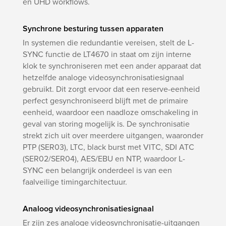
en UHD workflows.
Synchrone besturing tussen apparaten
In systemen die redundantie vereisen, stelt de L-
SYNC functie de LT4670 in staat om zijn interne
klok te synchroniseren met een ander apparaat dat
hetzelfde analoge videosynchronisatiesignaal
gebruikt. Dit zorgt ervoor dat een reserve-eenheid
perfect gesynchroniseerd blijft met de primaire
eenheid, waardoor een naadloze omschakeling in
geval van storing mogelijk is. De synchronisatie
strekt zich uit over meerdere uitgangen, waaronder
PTP (SER03), LTC, black burst met VITC, SDI ATC
(SER02/SER04), AES/EBU en NTP, waardoor L-
SYNC een belangrijk onderdeel is van een
faalveilige timingarchitectuur.
Analoog videosynchronisatiesignaal
Er zijn zes analoge videosynchronisatie-uitgangen