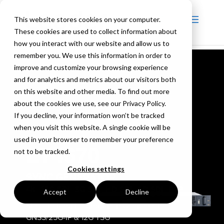
This website stores cookies on your computer.
These cookies are used to collect information about
how you interact with our website and allow us to
remember you. We use this information in order to
improve and customize your browsing experience
and for analytics and metrics about our visitors both
on this website and other media. To find out more
about the cookies we use, see our Privacy Policy.
If you decline, your information won’t be tracked
when you visit this website. A single cookie will be
used in your browser to remember your preference
LT4670
not to be tracked.
Cookies settings
SYNC GENERATOR
4K | 12G-SDI | 3G-SDI | HD-SDI | SD-SDI | PTP
Accept
Decline
Stabiliteit/multi-output/PTP Grandmaster
GNSS/25G-IP & 12G TSG