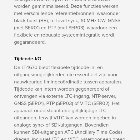
worden geminimaliseerd. Deze functies werken
met verschillende referentiebronnen, waaronder
black burst (BB), tri-level sync, 10 MHz CW, GNSS
(met SER01) en PTP (met SER03), waardoor een
flexibele en robuuste systeemintegratie wordt
gegarandeerd.
Tijdcode-I/O
De LT4670 biedt flexibele tijdcode in- en
uitgangsmogelijkheden die essentieel zijn voor
nauwkeurige timingcoördinatie tussen apparaten.
Tijdcode kan intern worden gegenereerd of
ontvangen via externe LTC-ingang, NTP-server,
GNSS (SER01), PTP (SER03) of VITC (SER02). Het
apparaat ondersteunt drie gelijktijdige LTC-
uitgangen, terwijl VITC kan worden ingebed in
analoge sync- of SDI-uitgangen. Bovendien
kunnen SDI-uitgangen ATC (Ancillary Time Code)
dragen, inclusief LTC en VITC, waardoor een breed