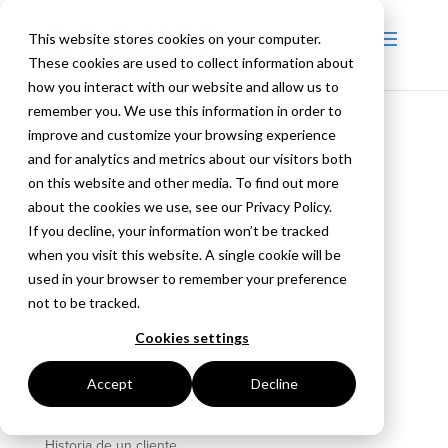
This website stores cookies on your computer.
These cookies are used to collect information about
how you interact with our website and allow us to
remember you. We use this information in order to
improve and customize your browsing experience
and for analytics and metrics about our visitors both
No se han
on this website and other media. To find out more
about the cookies we use, see our Privacy Policy.
encontrado
If you decline, your information won’t be tracked
resultados
when you visit this website. A single cookie will be
used in your browser to remember your preference
not to be tracked.
La página que solicitó no se pudo encontrar.
Intente refinar su búsqueda, o use la navegación
Cookies settings
de arriba para localizar la entrada.
Categorías
Accept
Decline
Blog
Historia de un cliente