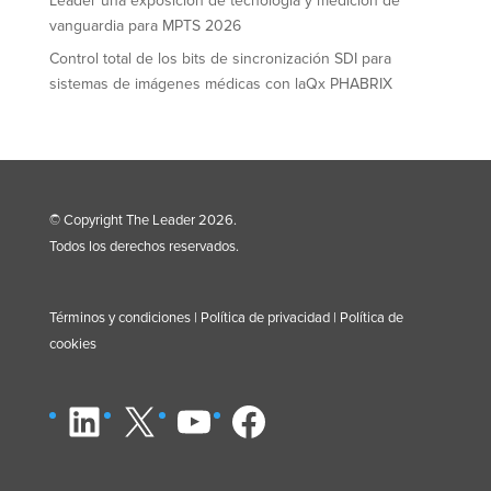
Leader una exposición de tecnología y medición de
vanguardia para MPTS 2026
Control total de los bits de sincronización SDI para
sistemas de imágenes médicas con laQx PHABRIX
© Copyright The Leader 2026.
Todos los derechos reservados.
Términos y condiciones
|
Política de privacidad
|
Política de
cookies
LinkedIn
X
YouTube
Facebook