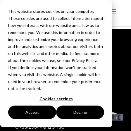
This website stores cookies on your computer.
These cookies are used to collect information about
how you interact with our website and allow us to
remember you. We use this information in order to
improve and customize your browsing experience
and for analytics and metrics about our visitors both
on this website and other media. To find out more
about the cookies we use, see our Privacy Policy.
If you decline, your information won’t be tracked
when you visit this website. A single cookie will be
used in your browser to remember your preference
LT4670
not to be tracked.
Cookies settings
GENERADOR SYNC
4K | 12G-SDI | 3G-SDI | HD-SDI | SD-SDI | PTP
Accept
Decline
Estabilidad/Salida múltiple/PTP Grandmaster
GNSS/25G-IP & 12G TSG