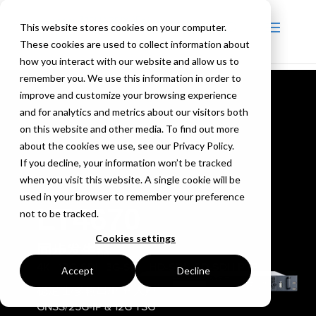
This website stores cookies on your computer.
These cookies are used to collect information about
how you interact with our website and allow us to
remember you. We use this information in order to
improve and customize your browsing experience
and for analytics and metrics about our visitors both
on this website and other media. To find out more
about the cookies we use, see our Privacy Policy.
If you decline, your information won’t be tracked
when you visit this website. A single cookie will be
used in your browser to remember your preference
LT4670
not to be tracked.
Cookies settings
同步发生器
4K | 12G-SDI | 3G-SDI | HD-SDI | SD-SDI | PTP
Accept
Decline
稳定性/多输出/PTP 大师
GNSS/25G-IP & 12G TSG