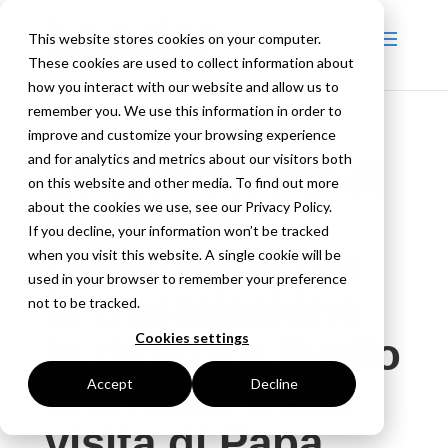
This website stores cookies on your computer.
These cookies are used to collect information about
how you interact with our website and allow us to
remember you. We use this information in order to
improve and customize your browsing experience
and for analytics and metrics about our visitors both
Leader servizi di
on this website and other media. To find out more
about the cookies we use, see our Privacy Policy.
tecnica e
If you decline, your information won’t be tracked
produzione per
when you visit this website. A single cookie will be
used in your browser to remember your preference
la trasmissione
not to be tracked.
Cookies settings
in diretta a livello
mondiale della
Accept
Decline
visita di Papa