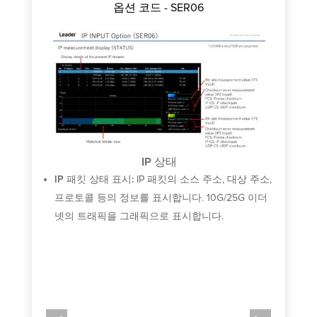
옵션 코드 - SER06
 또
패
정값이
간
 찼을
시
퍼의
그
IP 상태
IP 패킷 상태 표시:
IP 패킷의 소스 주소, 대상 주소,
프로토콜 등의 정보를 표시합니다. 10G/25G 이더
넷의 트래픽을 그래픽으로 표시합니다.