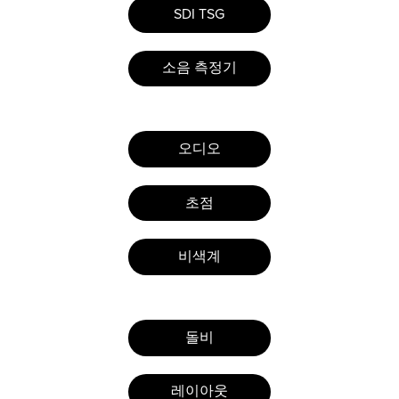
SDI TSG
소음 측정기
오디오
초점
비색계
돌비
레이아웃