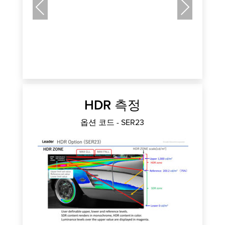
Previous
Next
HDR 측정
옵션 코드 - SER23
H
H
십
다.
최