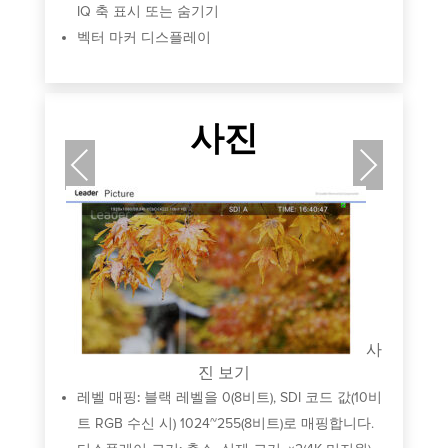
IQ 축 표시 또는 숨기기
벡터 마커 디스플레이
사진
Previous
Next
오
표
사
진 보기
레벨 매핑:
블랙 레벨을 0(8비트), SDI 코드 값(10비
트 RGB 수신 시) 1024~255(8비트)로 매핑합니다.