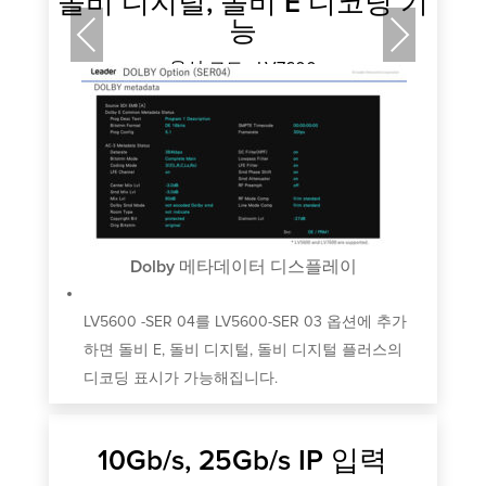
돌비 디지털, 돌비 E 디코딩 기
능
Previous
Next
옵션 코드 –LV7600
 추가
L
스의
하
디
Dolby 메타데이터 디스플레이
LV5600 -SER 04를 LV5600-SER 03 옵션에 추가
하면 돌비 E, 돌비 디지털, 돌비 디지털 플러스의
디코딩 표시가 가능해집니다.
10Gb/s, 25Gb/s IP 입력