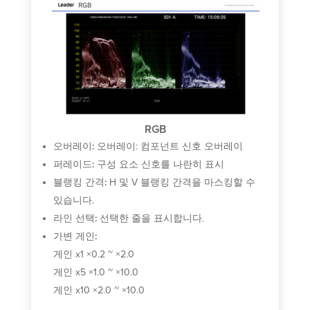
B-DL
오
퍼
블
있
라
가
RGB
게
오버레이:
오버레이: 컴포넌트 신호 오버레이
게
퍼레이드:
구성 요소 신호를 나란히 표시
게
블랭킹 간격:
H 및 V 블랭킹 간격을 마스킹할 수
있습니다.
라인 선택:
선택한 줄을 표시합니다.
가변 게인:
게인 x1 ×0.2 ~ ×2.0
게인 x5 ×1.0 ~ ×10.0
게인 x10 ×2.0 ~ ×10.0