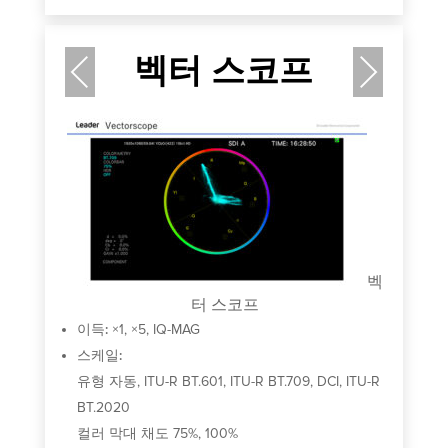
벡터 스코프
Previous
Next
기
로
도
오
임
벡
터 스코프
이득:
×1, ×5, IQ-MAG
스케일:
유형 자동, ITU-R BT.601, ITU-R BT.709, DCI, ITU-R
BT.2020
컬러 막대 채도 75%, 100%