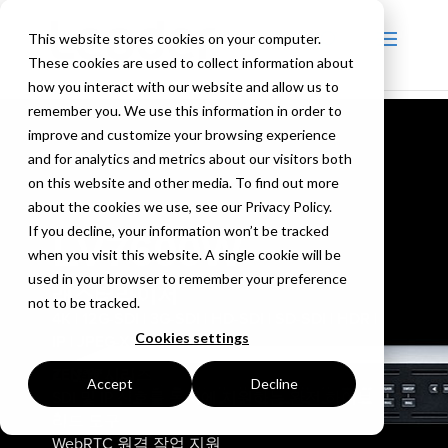
This website stores cookies on your computer.
These cookies are used to collect information about
how you interact with our website and allow us to
remember you. We use this information in order to
improve and customize your browsing experience
and for analytics and metrics about our visitors both
on this website and other media. To find out more
about the cookies we use, see our Privacy Policy.
If you decline, your information won’t be tracked
LV7600W
when you visit this website. A single cookie will be
used in your browser to remember your preference
래스터라이저
not to be tracked.
4K | 12G-SDI | 3G-SDI | HD-SDI | SD-SDI | HDR |
Cookies settings
IP | JPEG-XS
ZEN-W 시리즈
Accept
Decline
SDI 및 IP 신호를 동시에 지원하는 완전 하이브
리드 도구
WebRTC 원격 작업 지원