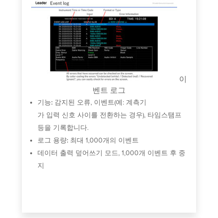
표
구
라
이
샘
벤트 로그
점
기능:
감지된 오류, 이벤트(예: 계측기
데
가 입력 신호 사이를 전환하는 경우), 타임스탬프
등을 기록합니다.
로그 용량:
최대 1,000개의 이벤트
데이터 출력 덮어쓰기 모드, 1,000개 이벤트 후 중
지