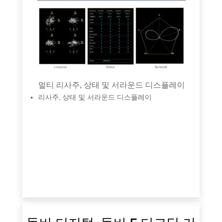
DI
기
정합
표
오 신
E
할 수
측
멀티 리사주, 상태 및 서라운드 디스플레이
리사주, 상태 및 서라운드 디스플레이