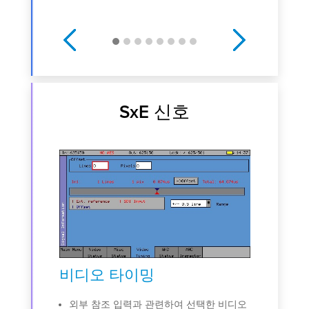
Previous
Next
SxE 신호
택한 비디
디오 페이
운 정보
니다.
형식의 단
비디오 타이밍
비디
력 선택
외부 참조 입력과 관련하여 선택한 비디오
선택