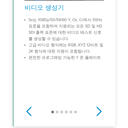
및 Y 위
오디
비디오 생성기
 압축
Sx는
Sx는 1080p/50/59/60 Y, Cb, Cr에서 3GHz
니다.
오 신
표준을 포함하여 지원되는 모든 SD 및 HD
오디
SDI 출력 표준에 대한 비디오 테스트 신호
디오 
를 생성할 수 있습니다.
다.
고급 비디오 형식에는 RGB, XYZ 12비트 및
선택 
2K 형식에 대한 지원이 포함됩니다.
AV 
완전한 프로그래밍 가능한 Y 존 플레이트
력
Previous
Next