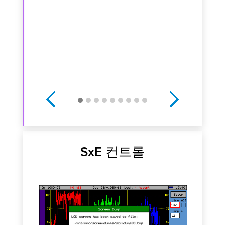
다음과 같
 범위,
오류
Previous
Next
SxE 컨트롤
웹