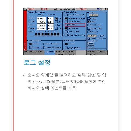
 패킷
정(예:
)을 사용
류로 로
로그 설정
이벤
오디오 임계값 을 설정하고 출력, 참조 및 입
이벤
력 상태, TRS 오류, 그림 CRC를 포함한 특정
벤트
비디오 상태 이벤트를 기록