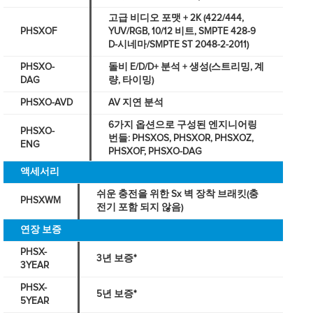
고급 비디오 포맷 + 2K (422/444,
PHSXOF
YUV/RGB, 10/12 비트, SMPTE 428-9
D-시네마/SMPTE ST 2048-2-2011)
PHSXO-
돌비 E/D/D+ 분석 + 생성(스트리밍, 계
DAG
량, 타이밍)
PHSXO-AVD
AV 지연 분석
6가지 옵션으로 구성된 엔지니어링
PHSXO-
번들: PHSXOS, PHSXOR, PHSXOZ,
ENG
PHSXOF, PHSXO-DAG
액세서리
쉬운 충전을 위한 Sx 벽 장착 브래킷(충
PHSXWM
전기 포함 되지 않음)
연장 보증
PHSX-
3년 보증*
3YEAR
PHSX-
5년 보증*
5YEAR