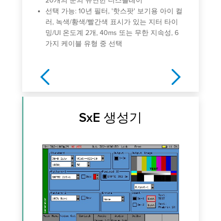
20개의 눈의 유연한 디스플레이
아
선택 가능: 10년 필터, '핫스팟' 보기용 아이 컬
1
러, 녹색/황색/빨간색 표시가 있는 지터 타이
다.
밍/UI 온도계 2개, 40ms 또는 무한 지속성, 6
선 
가지 케이블 유형 중 선택
지속
Previous
Next
SxE 생성기
 코드:
턴 선택
파수, 시