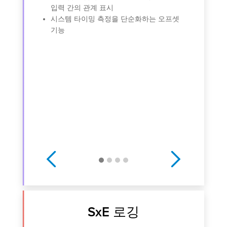
시
입력 간의 관계 표시
이터
시스템 타이밍 측정을 단순화하는 오프셋
오류
기능
와 E
선택 
에 대
Previous
Next
SxE 로깅