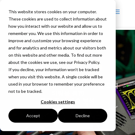
This website stores cookies on your computer.
These cookies are used to collect information about
how you interact with our website and allow us to
remember you. We use this information in order to
improve and customize your browsing experience
and for analytics and metrics about our visitors both
on this website and other media. To find out more
about the cookies we use, see our Privacy Policy.
SxE
If you decline, your information won’t be tracked
when you visit this website. A single cookie will be
used in your browser to remember your preference
휴대용 3G/HD/SD 생성, 분석 및 모니
not to be tracked.
터링을 통한
고급 물리 계층 분석
Cookies settings
Accept
Decline
브로셔 보기
라이브 데모