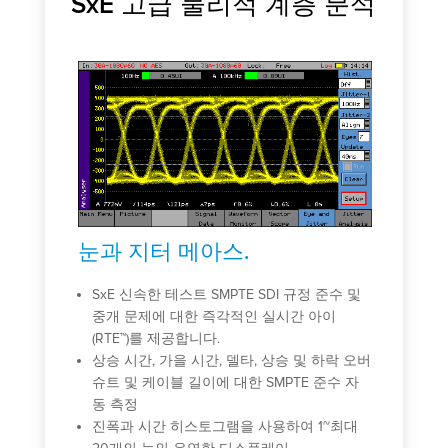
SxE 고급 물리적 계층 분석
눈과 지터 메아스.
지
로 다
SxE 신속한 테스트 SMPTE SDI 규정 준수 및
실시
 있는
중개 문제에 대한 즉각적인 실시간 아이
호
(RTE™)를 제공합니다.
뿐
상승 시간, 가을 시간, 델타, 상승 및 하락 오버
얻
 - 가
슈트 및 케이블 길이에 대한 SMPTE 준수 자
장
동 측정
서
트
진폭과 시간 히스토그램을 사용하여 1~최대
10