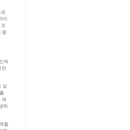
스트
 의미
 것
 펌
 신속
칭찬
를 갖
 출
 재
발생하
 역할