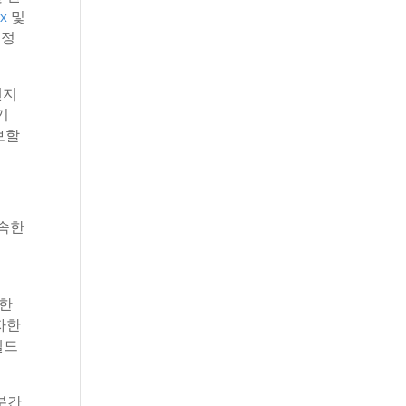
x
및
예정
엔지
기
보할
신속한
대한
투자한
헬드
분간