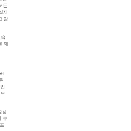
"모든
 실제
고 말
있습
를 제
er
두
거입
 모
 활용
의 큐
 프