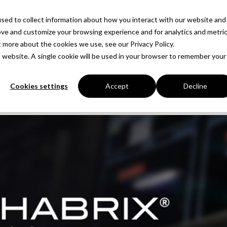
sed to collect information about how you interact with our website and
제품
솔루션
회사
ove and customize your browsing experience and for analytics and metri
t more about the cookies we use, see our Privacy Policy.
is website. A single cookie will be used in your browser to remember your
스트 및 측정을 위해 PHABRIX 를
Cookies settings
Accept
Decline