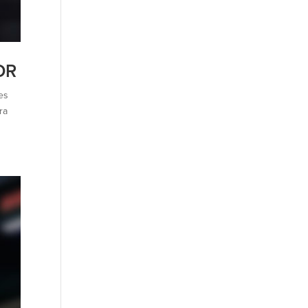
DR
es
ra