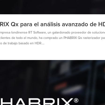
IX Qx para el análisis avanzado de H
empresa londinense RT Software, un galardonado proveedor de solucion
ra clientes de todo el mundo, ha comprado un PHABRIX Qx rasterizador pa
jo de trabajo basado en HDR....