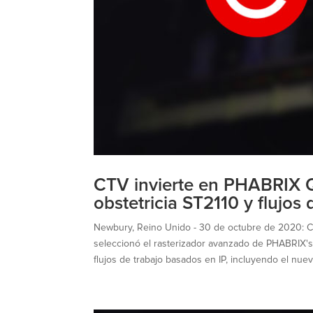
CTV invierte en PHABRIX Q
obstetricia ST2110 y flujos
Newbury, Reino Unido - 30 de octubre de 2020: CTV
seleccionó el rasterizador avanzado de PHABRIX's
flujos de trabajo basados en IP, incluyendo el nu