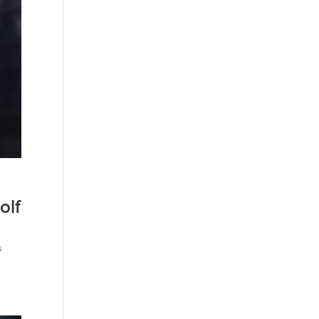
olf
s