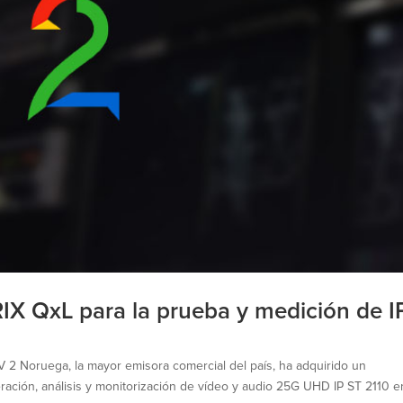
X QxL para la prueba y medición de I
 2 Noruega, la mayor emisora comercial del país, ha adquirido un
ación, análisis y monitorización de vídeo y audio 25G UHD IP ST 2110 e