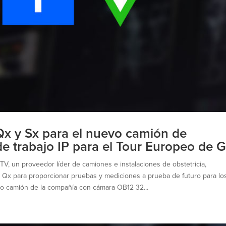
x y Sx para el nuevo camión de
 de trabajo IP para el Tour Europeo de G
, un proveedor líder de camiones e instalaciones de obstetricia,
 Qx para proporcionar pruebas y mediciones a prueba de futuro para lo
evo camión de la compañía con cámara OB12 32...