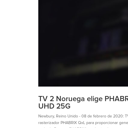
TV 2 Noruega elige PHABRI
UHD 25G
Newbury, Reino Unido - 08 de febrero de 2020: TV
rasterizador PHABRIX QxL para proporcionar gener