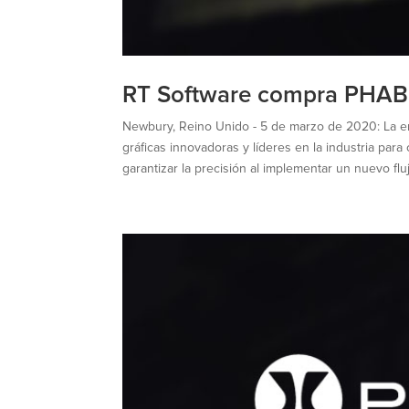
RT Software compra PHABR
Newbury, Reino Unido - 5 de marzo de 2020: La 
gráficas innovadoras y líderes en la industria pa
garantizar la precisión al implementar un nuevo flu