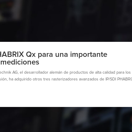
PHABRIX Qx para una importante
y mediciones
chnik AG, el desarrollador alemán de productos de alta calidad para los
usión, ha adquirido otros tres rasterizadores avanzados de IP/SDI PHABR