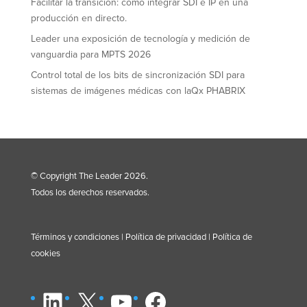
Facilitar la transición: cómo integrar SDI e IP en una
producción en directo.
Leader una exposición de tecnología y medición de
vanguardia para MPTS 2026
Control total de los bits de sincronización SDI para
sistemas de imágenes médicas con laQx PHABRIX
© Copyright The Leader 2026.
Todos los derechos reservados.
Términos y condiciones
|
Política de privacidad
|
Política de
cookies
LinkedIn
X
YouTube
Facebook